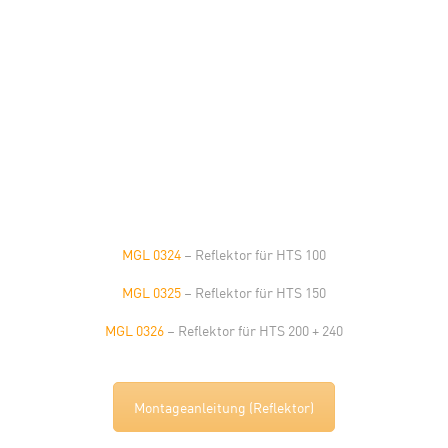
transparentem
Polykarbonat,
75°, erhalten Sie
im Zubehör.
MGL 0324
– Reflektor für HTS 100
MGL 0325
– Reflektor für HTS 150
MGL 0326
– Reflektor für HTS 200 + 240
Montageanleitung (Reflektor)