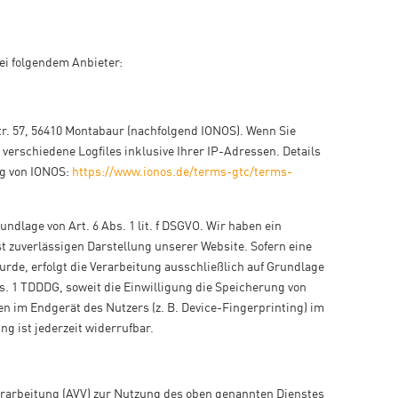
ei folgendem Anbieter:
Str. 57, 56410 Montabaur (nachfolgend IONOS). Wenn Sie
verschiedene Logfiles inklusive Ihrer IP-Adressen. Details
g von IONOS:
https://www.ionos.de/terms-gtc/terms-
ndlage von Art. 6 Abs. 1 lit. f DSGVO. Wir haben ein
t zuverlässigen Darstellung unserer Website. Sofern eine
rde, erfolgt die Verarbeitung ausschließlich auf Grundlage
Abs. 1 TDDDG, soweit die Einwilligung die Speicherung von
en im Endgerät des Nutzers (z. B. Device-Fingerprinting) im
g ist jederzeit widerrufbar.
erarbeitung (AVV) zur Nutzung des oben genannten Dienstes