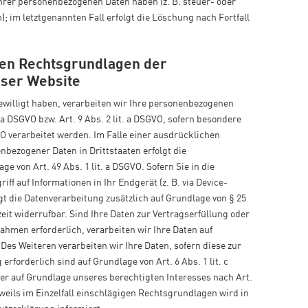
hrer personenbezogenen Daten haben (z. B. steuer- oder
 im letztgenannten Fall erfolgt die Löschung nach Fortfall
den Rechtsgrundlagen der
eser Website
gewilligt haben, verarbeiten wir Ihre personenbezogenen
. a DSGVO bzw. Art. 9 Abs. 2 lit. a DSGVO, sofern besondere
O verarbeitet werden. Im Falle einer ausdrücklichen
nbezogener Daten in Drittstaaten erfolgt die
 von Art. 49 Abs. 1 lit. a DSGVO. Sofern Sie in die
ff auf Informationen in Ihr Endgerät (z. B. via Device-
lgt die Datenverarbeitung zusätzlich auf Grundlage von § 25
zeit widerrufbar. Sind Ihre Daten zur Vertragserfüllung oder
hmen erforderlich, verarbeiten wir Ihre Daten auf
 Des Weiteren verarbeiten wir Ihre Daten, sofern diese zur
erforderlich sind auf Grundlage von Art. 6 Abs. 1 lit. c
er auf Grundlage unseres berechtigten Interesses nach Art.
jeweils im Einzelfall einschlägigen Rechtsgrundlagen wird in