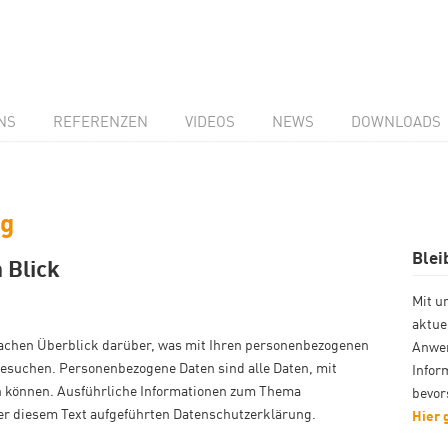
NS
REFERENZEN
VIDEOS
NEWS
DOWNLOADS
ng
Blei
 Blick
Mit u
aktue
fachen Überblick darüber, was mit Ihren personenbezogenen
Anwen
besuchen. Personenbezogene Daten sind alle Daten, mit
Infor
en können. Ausführliche Informationen zum Thema
bevor
r diesem Text aufgeführten Datenschutzerklärung.
Hier 