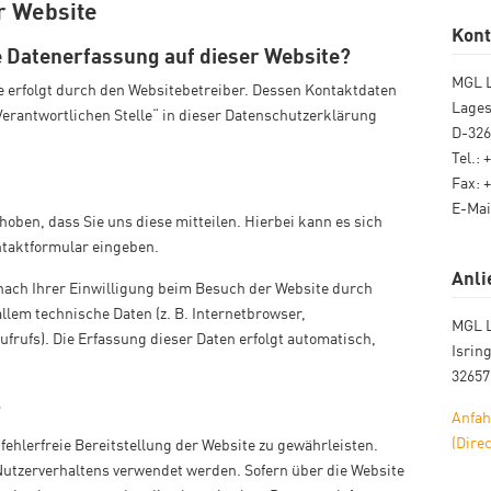
r Website
Kont
ie Datenerfassung auf dieser Website?
MGL 
e erfolgt durch den Websitebetreiber. Dessen Kontaktdaten
Lages
erantwortlichen Stelle“ in dieser Datenschutzerklärung
D-32
Tel.: 
Fax: 
E-Mai
oben, dass Sie uns diese mitteilen. Hierbei kann es sich
ontaktformular eingeben.
Anli
ach Ihrer Einwilligung beim Besuch der Website durch
allem technische Daten (z. B. Internetbrowser,
MGL 
frufs). Die Erfassung dieser Daten erfolgt automatisch,
Isrin
3265
?
Anfah
(Dire
 fehlerfreie Bereitstellung der Website zu gewährleisten.
Nutzerverhaltens verwendet werden. Sofern über die Website