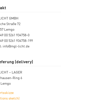
akt
LICHT GMBH
che Straße 72
657 Lemgo
+49 (0) 5261 934758-0
+49 (0) 5261 934758-199
l: info@mgl-licht.de
eferung (delivery)
LICHT – LAGER
ghausen-Ring 6
7 Lemgo
rtsskizze
ctions sketch)