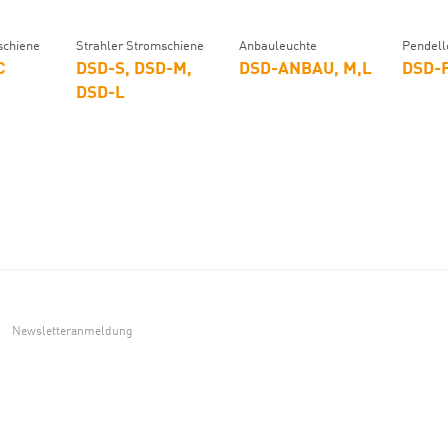
schiene
Strahler Stromschiene
Anbauleuchte
Pendell
C
DSD-S, DSD-M,
DSD-ANBAU, M,L
DSD-
DSD-L
Newsletteranmeldung