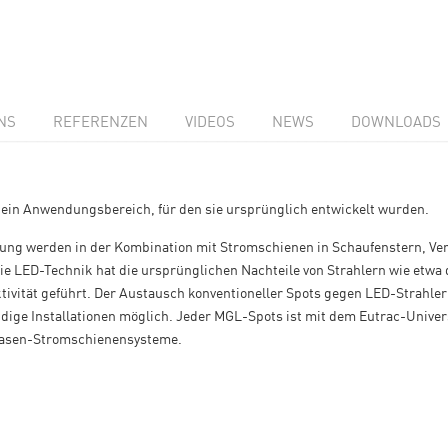
NS
REFERENZEN
VIDEOS
NEWS
DOWNLOADS
 ein Anwendungsbereich, für den sie ursprünglich entwickelt wurden.
erung werden in der Kombination mit Stromschienen in Schaufenstern, V
ie LED-Technik hat die ursprünglichen Nachteile von Strahlern wie etwa 
ktivität geführt. Der Austausch konventioneller Spots gegen LED-Strahle
ige Installationen möglich. Jeder MGL-Spots ist mit dem Eutrac-Univer
Phasen-Stromschienensysteme.