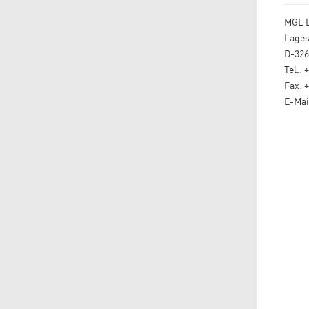
MGL 
Lages
D-32
Tel.: 
Fax: 
E-Mai