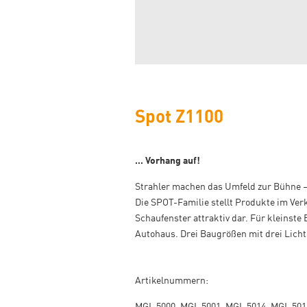
Spot Z1100
… Vorhang auf!
Strahler machen das Umfeld zur Bühne – 
Die SPOT-Familie stellt Produkte im Ve
Schaufenster attraktiv dar. Für kleinste
Autohaus. Drei Baugrößen mit drei Lich
Artikelnummern:
MGL 5000, MGL 5001, MGL 5014, MGL 501