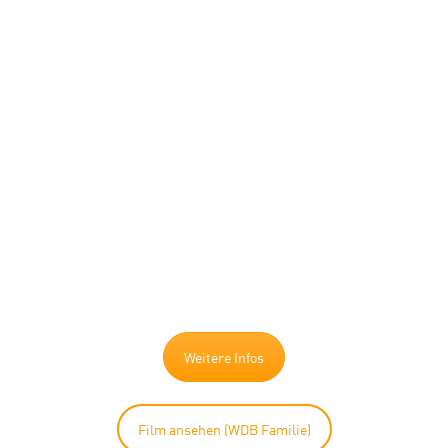
BLACK
EDITION.
Die WDB SC in schwarzer
Ausführung mit
voreinstellbarer Leistung,
umschaltbarer Lichtfarbe und
über 120 Lumen pro Watt.
Weitere Infos
Film ansehen (WDB Familie)