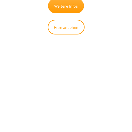
Weitere Infos
Film ansehen
DLR SC –
BLACK
EDITION.
Unser Bestseller mit
schwarzem Gehäuse.