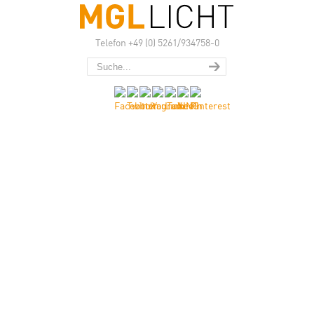
Telefon +49 (0) 5261/934758-0
Die neue DLF
SC Familie.
Ultraflache Einbaudownlights
–
über 120 Lumen pro Watt
–