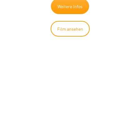
Weitere Infos
Film ansehen
DLR SC –
BLACK
EDITION.
Unser Bestseller mit
schwarzem Gehäuse.