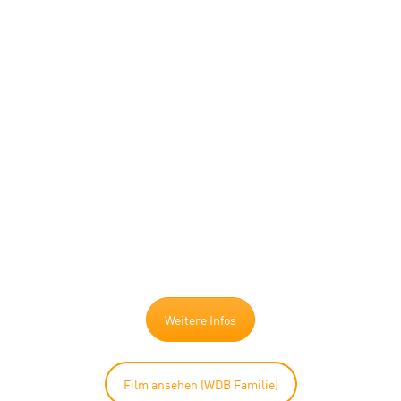
BLACK
EDITION.
Die WDB SC in schwarzer
Ausführung mit
voreinstellbarer Leistung,
umschaltbarer Lichtfarbe und
über 120 Lumen pro Watt.
Weitere Infos
Film ansehen (WDB Familie)