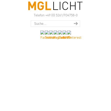
Telefon +49 (0) 5261/934758-0
Die neue DLF
SC Familie.
Ultraflache Einbaudownlights
–
über 120 Lumen pro Watt
–