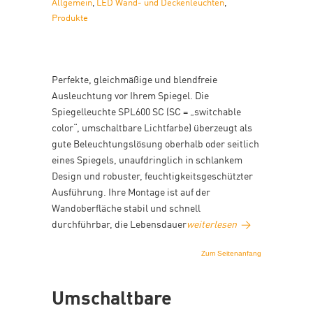
Allgemein
,
LED Wand- und Deckenleuchten
,
Produkte
Perfekte, gleichmäßige und blendfreie
Ausleuchtung vor Ihrem Spiegel. Die
Spiegelleuchte SPL600 SC (SC = „switchable
color“, umschaltbare Lichtfarbe) überzeugt als
gute Beleuchtungslösung oberhalb oder seitlich
eines Spiegels, unaufdringlich in schlankem
Design und robuster, feuchtigkeitsgeschützter
Ausführung. Ihre Montage ist auf der
Wandoberfläche stabil und schnell
durchführbar, die Lebensdauer
weiterlesen
→
Zum Seitenanfang
Umschaltbare