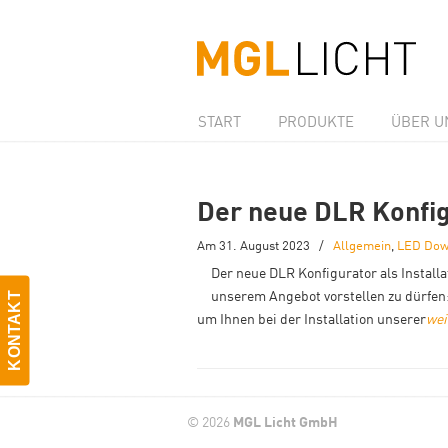
START
PRODUKTE
ÜBER U
Der neue DLR Konfigu
Am 31. August 2023
/
Allgemein
,
LED Dow
Der neue DLR Konfigurator als Installa
unserem Angebot vorstellen zu dürfen:
KONTAKT
um Ihnen bei der Installation unserer
wei
© 2026
MGL Licht GmbH