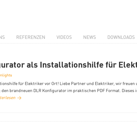
NS
REFERENZEN
VIDEOS
NEWS
DOWNLOADS
rator als Installationshilfe für Elekt
nlights
tionshilfe für Elektriker vor Ort! Liebe Partner und Elektriker, wir freue
 den brandneuen DLR Konfigurator im praktischen PDF Format. Dieses inn
terlesen
→