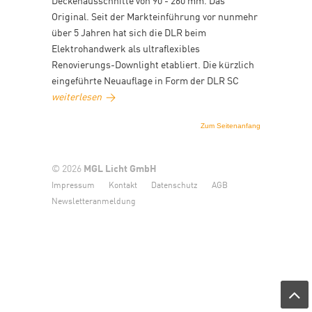
Deckenausschnitte von 90 - 260 mm. Das
Original. Seit der Markteinführung vor nunmehr
über 5 Jahren hat sich die DLR beim
Elektrohandwerk als ultraflexibles
Renovierungs-Downlight etabliert. Die kürzlich
eingeführte Neuauflage in Form der DLR SC
weiterlesen
→
Zum Seitenanfang
© 2026
MGL Licht GmbH
Impressum
Kontakt
Datenschutz
AGB
Newsletteranmeldung