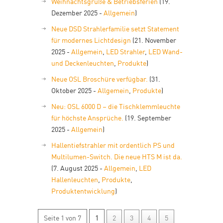
Weihnachtsgrüße & Betriebsferien
(19.
Dezember 2025 -
Allgemein
)
Neue DSD Strahlerfamilie setzt Statement
für modernes Lichtdesign
(21. November
2025 -
Allgemein
,
LED Strahler
,
LED Wand-
und Deckenleuchten
,
Produkte
)
Neue OSL Broschüre verfügbar.
(31.
Oktober 2025 -
Allgemein
,
Produkte
)
Neu: OSL 6000 D – die Tischklemmleuchte
für höchste Ansprüche.
(19. September
2025 -
Allgemein
)
Hallentiefstrahler mit ordentlich PS und
Multilumen-Switch. Die neue HTS M ist da.
(7. August 2025 -
Allgemein
,
LED
Hallenleuchten
,
Produkte
,
Produktentwicklung
)
Seite 1 von 7
1
2
3
4
5